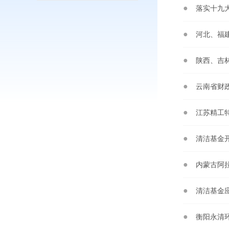
落实十九
河北、福
陕西、吉
云南省财
江苏精工
清洁基金
内蒙古阿
清洁基金
衡阳永清