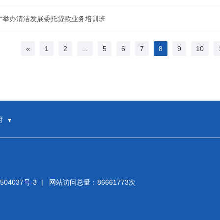
厅举办清洁发展委托贷款业务培训班
«
1
2
...
5
6
7
8
9
10
府
504037号-3
| 网站访问总量：86661773次