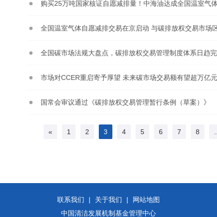
全国碳市场法规大盘点，碳排放权交易管理制度体系日趋完
市场对CCER重启寄予厚望 未来碳市场交易额有望超万亿
国常会审议通过《碳排放权交易管理暂行条例（草案）》
«
1
2
3
4
5
6
7
8
.
联系我们
|
关于我们
|
网站地图
中国清洁发展机制基金管理中心